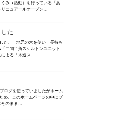
りくみ（活動）を行っている「あ
をリニュアールオープン…
ました
ました。 地元の木を使い 長持ち
る「二間半角スケルトンユニット
法による「木造ス…
無料ブログを使っていましたがホーム
なため、このホームページの中にブ
はそのまま…