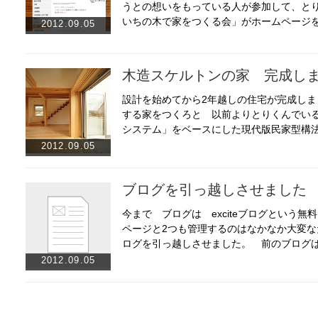
うとの想いをもっている人が参加して、と
いちの木で家をつくる会」がホームページ
2012.09.05
木造スケルトンの家 完成し
設計を始めてから2年越しの住宅が完成し
する家をつくろと 以前よりとりくんでい
システム」をベースにした現代版民家型構
2012.09.05
ブログを引っ越しさせました
今まで ブログは exciteブログという
ページと2つも管理するのはなかなか大変
ログを引っ越しさせました。 前のブログ
2012.09.05