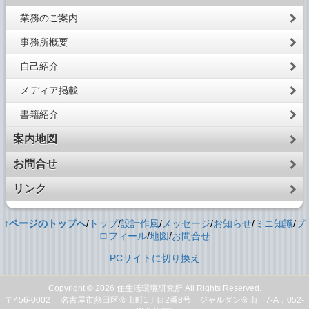
業務のご案内
事務所概要
自己紹介
メディア掲載
書籍紹介
案内地図
お問合せ
リンク
↑ページのトップへ
/
トップ
/
設計作風
/
メッセージ
/
お知らせ
/
ミニ知識
/
プ
ロフィール
/
地図
/
お問合せ
PCサイトに切り換え
Copyright © 2026
住生活環境研究所
All Rights Reserved.
〒456-0002 名古屋市熱田区金山町1丁目2番8号 ジャルダン金山 7-A，052-